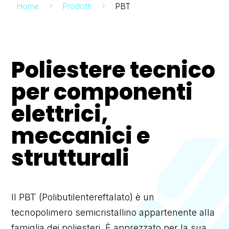
Home
Prodotti
PBT
5
5
Poliestere tecnico
per componenti
elettrici,
meccanici e
strutturali
Il PBT (Polibutilentereftalato) è un
tecnopolimero semicristallino appartenente alla
famiglia dei poliesteri. È apprezzato per la sua