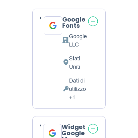
Google
Fonts
Google
Azienda:
LLC
Stati
Luogo
Uniti
del
Dati di
trattamento:
utilizzo
Dati
+1
Personali
trattati:
Widget
Google