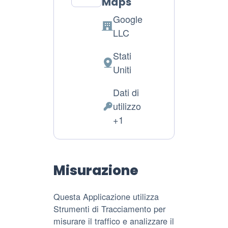
Maps
Google
Azienda:
LLC
Stati
Luogo
Uniti
del
Dati di
trattamento:
utilizzo
Dati
+1
Personali
trattati:
Misurazione
Questa Applicazione utilizza
Strumenti di Tracciamento per
misurare il traffico e analizzare il