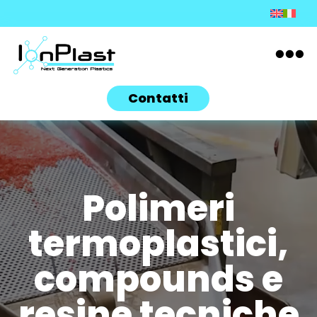

Contatti
Video
Player
Polimeri
termoplastici,
compounds e
resine tecniche