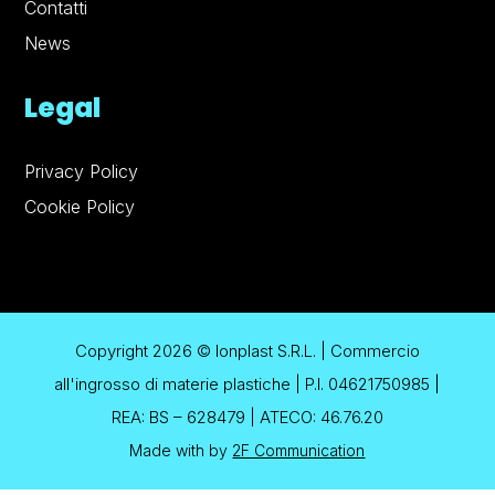
Contatti
News
Legal
Privacy Policy
Cookie Policy
Copyright 2026 © Ionplast S.R.L. | Commercio
all'ingrosso di materie plastiche | P.I. 04621750985 |
REA: BS – 628479 | ATECO: 46.76.20
Made with
by
2F Communication