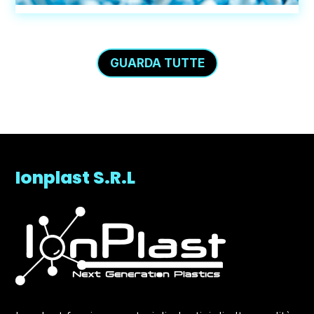
GUARDA TUTTE
Ionplast S.R.L