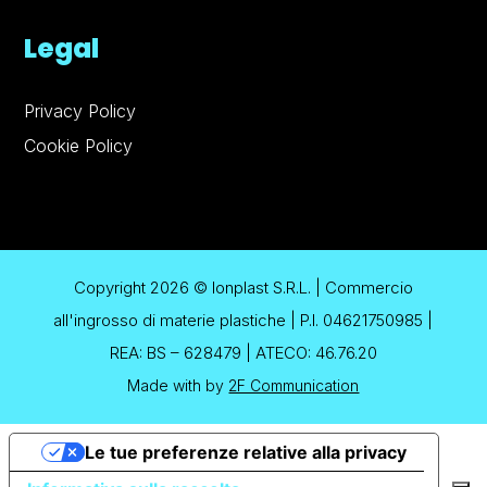
Legal
Privacy Policy
Cookie Policy
Copyright 2026 © Ionplast S.R.L. | Commercio
all'ingrosso di materie plastiche | P.I. 04621750985 |
REA: BS – 628479 | ATECO: 46.76.20
Made with
by
2F Communication
Le tue preferenze relative alla privacy