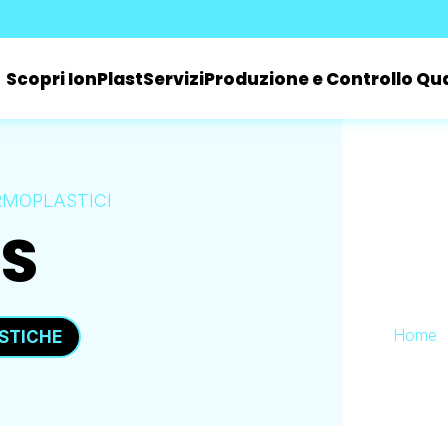
Scopri IonPlast
Servizi
Produzione e Controllo Qua
RMOPLASTICI
S
Home
STICHE