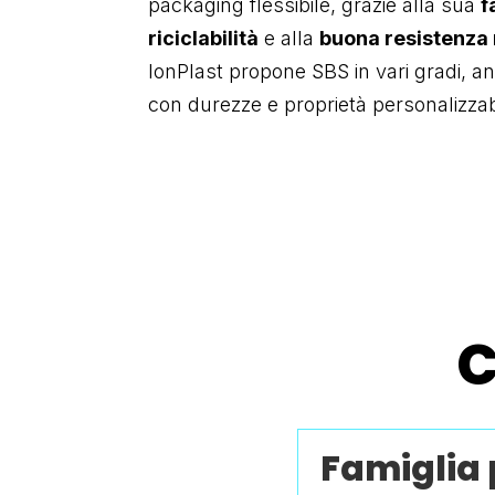
packaging flessibile, grazie alla sua
f
riciclabilità
e alla
buona resistenza
IonPlast propone SBS in vari gradi, 
con durezze e proprietà personalizzabi
C
Famiglia 