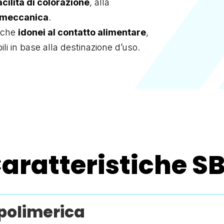
acilità di colorazione
, alla
 meccanica
.
anche
idonei al contatto alimentare
,
li in base alla destinazione d’uso.
aratteristiche S
polimerica