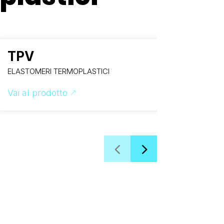
TPV
SEB
ELASTOMERI TERMOPLASTICI
ELASTOM
Vai al prodotto
Vai al p
&