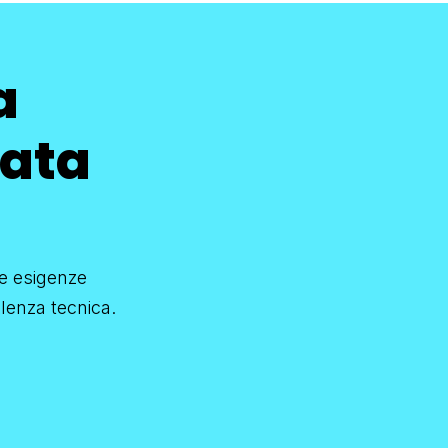
a
zata
ue esigenze
ulenza tecnica.