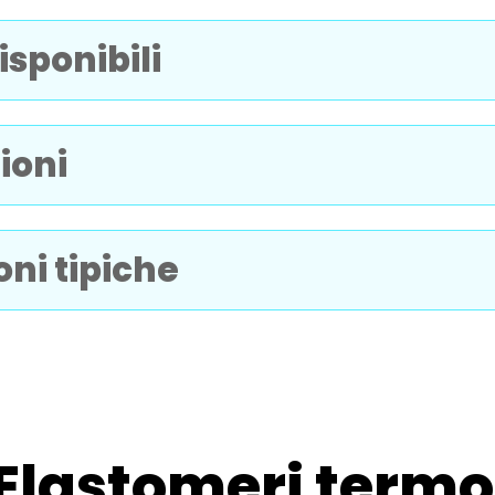
isponibili
ioni
oni tipiche
Elastomeri termo