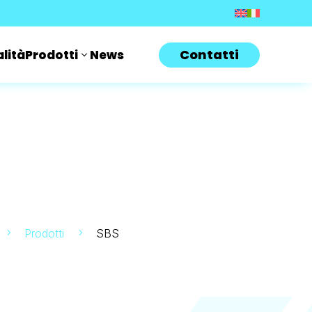
Contatti
lità
Prodotti
News
Prodotti
SBS
5
5