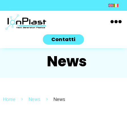

Contatti
News
Home
News
News
5
5